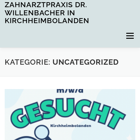
Zum
ZAHNARZTPRAXIS DR.
Inhalt
WILLENBACHER IN
springen
KIRCHHEIMBOLANDEN
Menü
STARTSEITE
LEISTUNGEN
KATEGORIE:
UNCATEGORIZED
STELLENANGEBOTE
ÖFFNUNGSZEITEN
TERMIN ONLINE BUCHEN