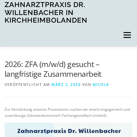
Zum
ZAHNARZTPRAXIS DR.
Inhalt
WILLENBACHER IN
springen
KIRCHHEIMBOLANDEN
Menü
STARTSEITE
LEISTUNGEN
2026: ZFA (m/w/d) gesucht –
langfristige Zusammenarbeit
STELLENANGEBOTE
ÖFFNUNGSZEITEN
VERÖFFENTLICHT AM
MÄRZ 3, 2026
VON
NICOLA
TERMIN ONLINE BUCHEN
Zur Verstärkung unseres Praxisteams suchen wir eine/n engagierte/n und
zuverlässige Zahnmedizinische/n Fachangestellte/n (m/w/d) .