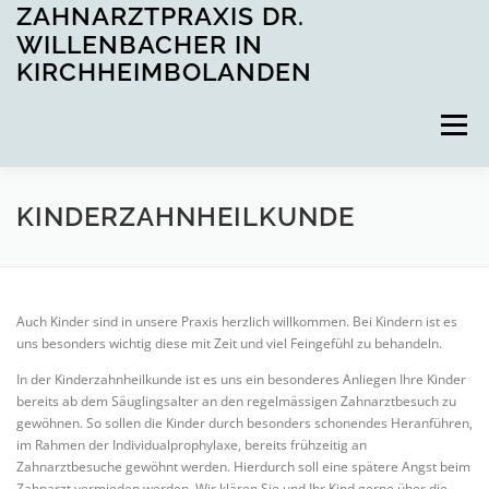
Zum
ZAHNARZTPRAXIS DR.
Inhalt
WILLENBACHER IN
springen
KIRCHHEIMBOLANDEN
Menü
STARTSEITE
LEISTUNGEN
KINDERZAHNHEILKUNDE
STELLENANGEBOTE
ÖFFNUNGSZEITEN
Auch Kinder sind in unsere Praxis herzlich willkommen. Bei Kindern ist es
uns besonders wichtig diese mit Zeit und viel Feingefühl zu behandeln.
TERMIN ONLINE BUCHEN
In der Kinderzahnheilkunde ist es uns ein besonderes Anliegen Ihre Kinder
bereits ab dem Säuglingsalter an den regelmässigen Zahnarztbesuch zu
gewöhnen. So sollen die Kinder durch besonders schonendes Heranführen,
im Rahmen der Individualprophylaxe, bereits frühzeitig an
Zahnarztbesuche gewöhnt werden. Hierdurch soll eine spätere Angst beim
Zahnarzt vermieden werden. Wir klären Sie und Ihr Kind gerne über die