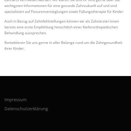
wichtigsten Informationen für eine gesunde Zahnzukunft auf und sind
spezialisiert auf Fissurenversieglungen sowie Füllungstherapie für Kinder.
Auch in Bezug auf Zahnfehlstellungen können wir als Zahnärzte/-innen
bereits eine erste Empfehlung hinsichtlich einer Kieferorthopädischen
Behandlung aussprechen.
Kontaktieren Sie uns gerne in aller Belange rund um die Zahngesundheit
ihrer Kinder.
Impressum
Datenschutzerklärung